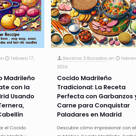
on
febrero 17,
Recetas 3 Bocados
on
febrer
2024
o Madrileño
Cocido Madrileño
ate con la
Tradicional: La Receta
drid Usando
Perfecta con Garbanzos 
Ternera,
Carne para Conquistar
Cabellín
Paladares en Madrid
r el Cocido
Descubre cómo impresionar con e