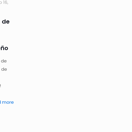
o 16,
a de
eño
n de
a de
!
d more