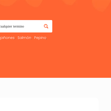
piñones
Salmón
Pepino