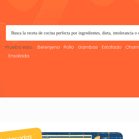
Prueba esto:
Berenjena
Pollo
Gambas
Estofado
Cham
Ensalada