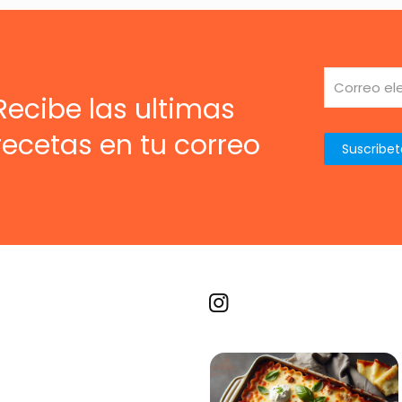
Recibe las ultimas
recetas en tu correo
Recetas por imagen