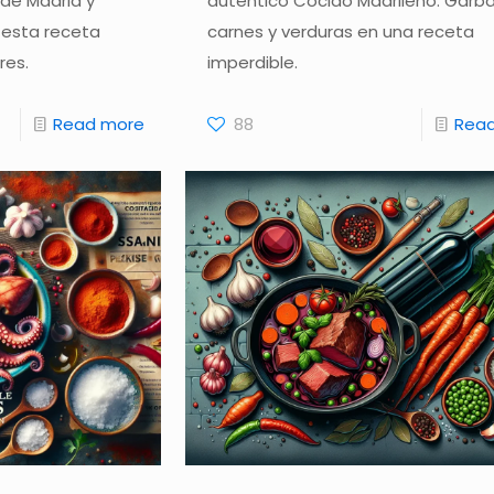
de Madrid y
auténtico Cocido Madrileño. Garb
 esta receta
carnes y verduras en una receta
res.
imperdible.
Read more
88
Rea