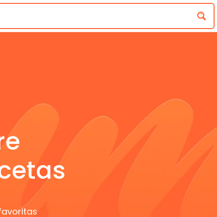
re
cetas
favoritas