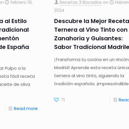
on
febrero 16,
Recetas 3 Bocados
on
febrer
2024
 al Estilo
Descubre la Mejor Recet
radicional
Ternera al Vino Tinto con
mentón
Zanahoria y Guisantes:
 de España
Sabor Tradicional Madril
¡Transforma tu cocina en un rincó
Madrid! Aprende esta receta únic
r Pulpo a la
ternera al vino tinto, siguiendo la
sta fácil receta
tradición española. ¡Imprescindible
ceite de oliva
71
Rea
Read more