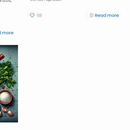
anzos,
68
Read more
d more