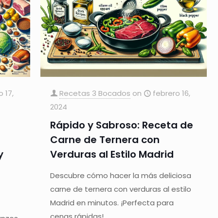
o 17,
Recetas 3 Bocados
on
febrero 16,
2024
Rápido y Sabroso: Receta de
Carne de Ternera con
y
Verduras al Estilo Madrid
Descubre cómo hacer la más deliciosa
carne de ternera con verduras al estilo
Madrid en minutos. ¡Perfecta para
l
cenas rápidas!