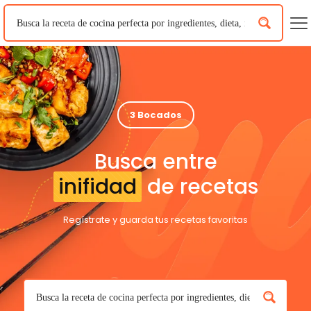
3 Bocados
Busca entre
inifidad
de recetas
Regístrate y guarda tus recetas favoritas