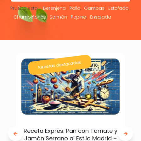
Prueba esto:
Berenjena
Pollo
Gambas
Estofado
Champiñones
Salmón
Pepino
Ensalada
Recetas destacadas
Receta Exprés: Pan con Tomate y
Jamón Serrano al Estilo Madrid –