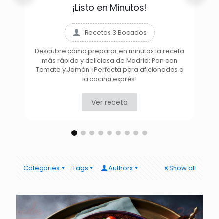
¡Listo en Minutos!
Recetas 3 Bocados
Descubre cómo preparar en minutos la receta
más rápida y deliciosa de Madrid: Pan con
D
Tomate y Jamón. ¡Perfecta para aficionados a
la cocina exprés!
Ver receta
Categories
Tags
Authors
Show all