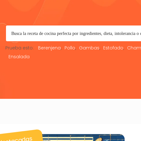
Prueba esto:
Berenjena
Pollo
Gambas
Estofado
Cham
Ensalada