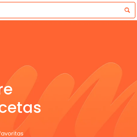
re
cetas
favoritas