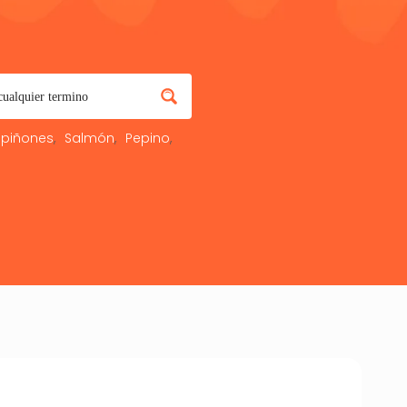
piñones
Salmón
Pepino