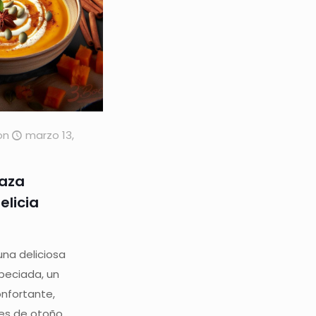
on
marzo 13,
aza
elicia
na deliciosa
peciada, un
onfortante,
es de otoño.