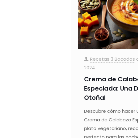
Recetas 3 Bocados
2024
Crema de Calab
Especiada: Una D
Otoñal
Descubre cómo hacer u
Crema de Calabaza Es
plato vegetariano, rec
perfecto para las noch