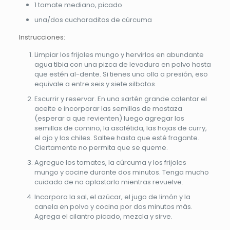
1 tomate mediano, picado
una/dos cucharaditas de cúrcuma
Instrucciones:
Limpiar los frijoles mungo y hervirlos en abundante
agua tibia con una pizca de levadura en polvo hasta
que estén al-dente. Si tienes una olla a presión, eso
equivale a entre seis y siete silbatos.
Escurrir y reservar. En una sartén grande calentar el
aceite e incorporar las semillas de mostaza
(esperar a que revienten) luego agregar las
semillas de comino, la asafétida, las hojas de curry,
el ajo y los chiles. Saltee hasta que esté fragante.
Ciertamente no permita que se queme.
Agregue los tomates, la cúrcuma y los frijoles
mungo y cocine durante dos minutos. Tenga mucho
cuidado de no aplastarlo mientras revuelve.
Incorpora la sal, el azúcar, el jugo de limón y la
canela en polvo y cocina por dos minutos más.
Agrega el cilantro picado, mezcla y sirve.