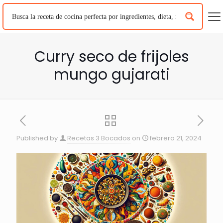
Curry seco de frijoles
mungo gujarati
Published by
Recetas 3 Bocados
on
febrero 21, 2024