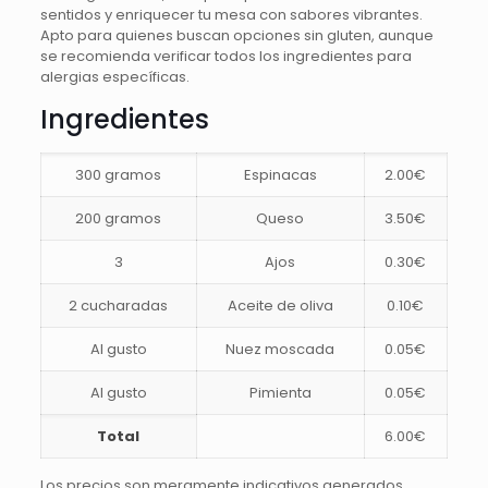
sentidos y enriquecer tu mesa con sabores vibrantes.
Apto para quienes buscan opciones sin gluten, aunque
se recomienda verificar todos los ingredientes para
alergias específicas.
Ingredientes
300 gramos
Espinacas
2.00€
200 gramos
Queso
3.50€
3
Ajos
0.30€
2 cucharadas
Aceite de oliva
0.10€
Al gusto
Nuez moscada
0.05€
Al gusto
Pimienta
0.05€
Total
6.00€
Los precios son meramente indicativos generados