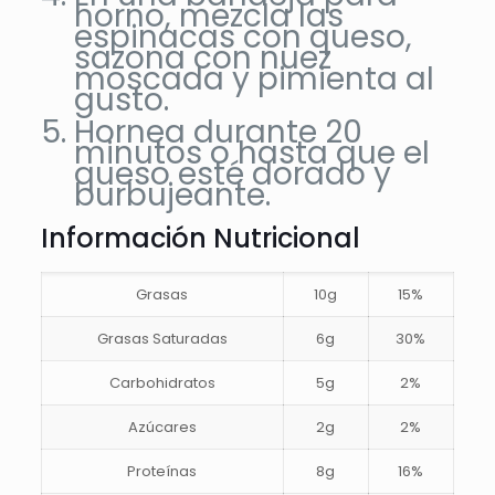
horno, mezcla las
espinacas con queso,
sazona con nuez
moscada y pimienta al
gusto.
Hornea durante 20
minutos o hasta que el
queso esté dorado y
burbujeante.
Información Nutricional
Grasas
10g
15%
Grasas Saturadas
6g
30%
Carbohidratos
5g
2%
Azúcares
2g
2%
Proteínas
8g
16%