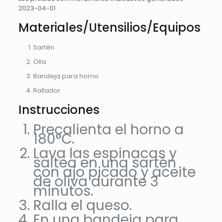
2023-04-01
Materiales/Utensilios/Equipos
Sartén
Olla
Bandeja para horno
Rallador
Instrucciones
Precalienta el horno a
180°C.
Lava las espinacas y
saltea en una sartén
con ajo picado y aceite
de oliva durante 3
minutos.
Ralla el queso.
En una bandeja para