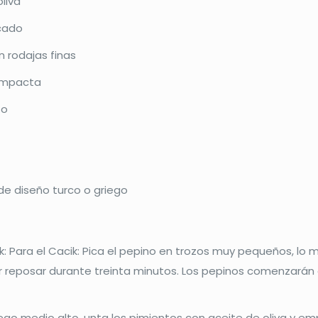
liva
icado
n rodajas finas
ompacta
to
de diseño turco o griego
k: Para el Cacik: Pica el pepino en trozos muy pequeños, lo
ar reposar durante treinta minutos. Los pepinos comenzarán a
go medio alto, unta los pimientos con aceite de oliva y em