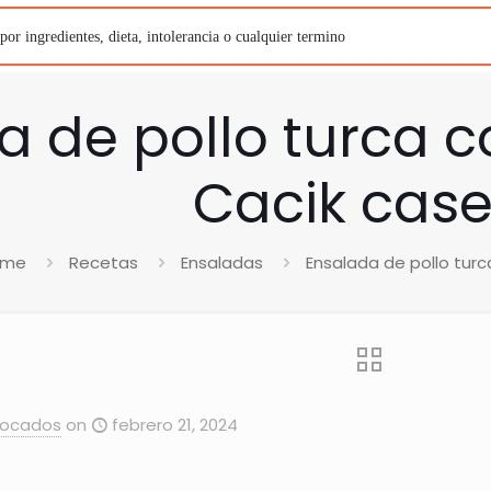
a de pollo turca c
Cacik case
ome
Recetas
Ensaladas
Ensalada de pollo turc
Bocados
on
febrero 21, 2024