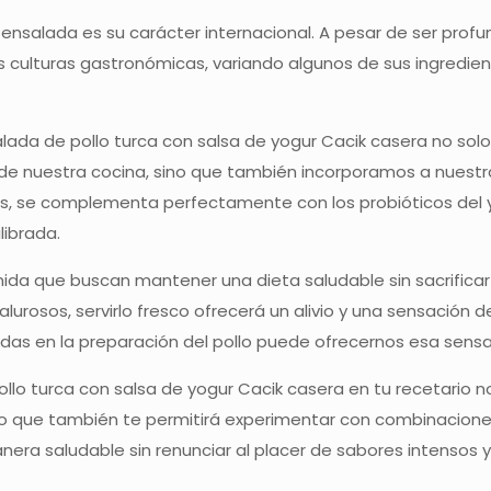
 ensalada es su carácter internacional. A pesar de ser pro
as culturas gastronómicas, variando algunos de sus ingredi
alada de pollo turca con salsa de yogur Cacik casera no solo
 nuestra cocina, sino que también incorporamos a nuestra d
as, se complementa perfectamente con los probióticos del yo
librada.
da que buscan mantener una dieta saludable sin sacrificar e
calurosos, servirlo fresco ofrecerá un alivio y una sensación 
idas en la preparación del pollo puede ofrecernos esa sen
ollo turca con salsa de yogur Cacik casera en tu recetario no
o que también te permitirá experimentar con combinaciones 
a saludable sin renunciar al placer de sabores intensos y d