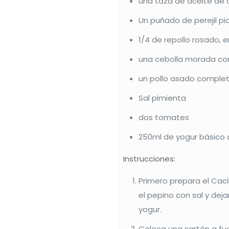
una taza de aceite de o
Un puñado de perejil p
1/4 de repollo rosado, e
una cebolla morada c
un pollo asado comple
Sal pimienta
dos tomates
250ml de yogur básico 
Instrucciones:
Primero prepara el Caci
el pepino con sal y dej
yogur.
Coloca una sartén a fue