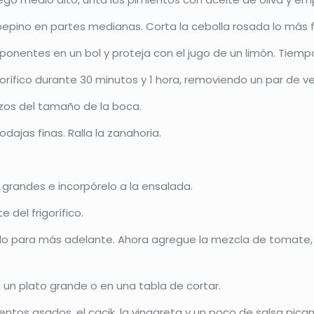
epino en partes medianas. Corta la cebolla rosada lo más fin
nentes en un bol y proteja con el jugo de un limón. Tiempo
igorífico durante 30 minutos y 1 hora, removiendo un par de 
ozos del tamaño de la boca.
odajas finas. Ralla la zanahoria.
.
s grandes e incorpórelo a la ensalada.
 del frigorífico.
alo para más adelante. Ahora agregue la mezcla de tomate, p
un plato grande o en una tabla de cortar.
tos asados, el cacik, la vinagreta y un poco de salsa pican