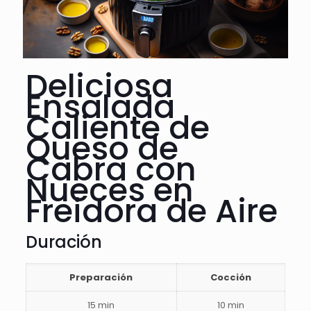
Deliciosa
Ensalada
Caliente de
Queso de
Cabra con
Nueces en
Freidora de Aire
Duración
Preparación
Cocción
15 min
10 min