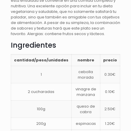
esta ensalada se convierte en una comida completa y
nutritiva. Una excelente opción para incluir en tu dieta
vegetariana y saludable, que no solamente satisfará tu
paladar, sino que también es amigable con tus objetivos
de alimentación. A pesar de su simpleza, la combinación
de sabores y texturas hará que este plato sea un
favorito. Alergias: contiene frutos secos y lácteos.
Ingredientes
cantidad/peso/unidades
nombre
precio
cebolla
1
0.30€
morada
vinagre de
2 cucharadas
0.10€
manzana
queso de
100g
2.50€
cabra
200g
espinacas
1.20€