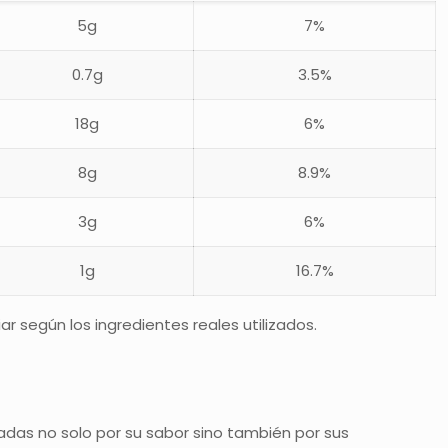
5g
7%
0.7g
3.5%
18g
6%
8g
8.9%
3g
6%
1g
16.7%
 según los ingredientes reales utilizados.
adas no solo por su sabor sino también por sus