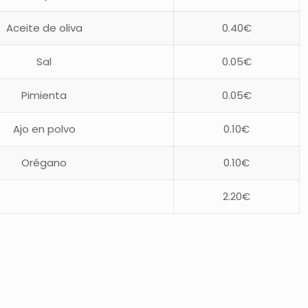
Aceite de oliva
0.40€
Sal
0.05€
Pimienta
0.05€
Ajo en polvo
0.10€
Orégano
0.10€
2.20€