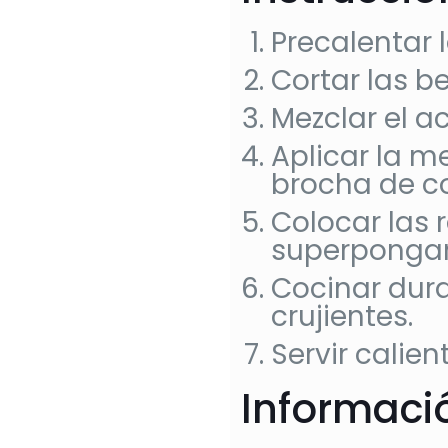
Precalentar l
Cortar las b
Mezclar el ac
Aplicar la m
brocha de c
Colocar las r
superponga
Cocinar dura
crujientes.
Servir calie
Informació