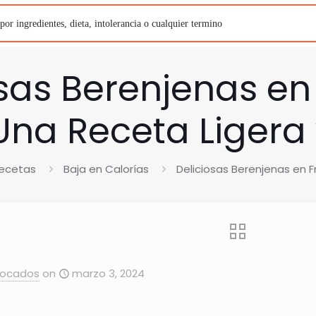
sas Berenjenas en 
Una Receta Ligera
ecetas
Baja en Calorías
Deliciosas Berenjenas en F
Bocados
on
marzo 3, 2024