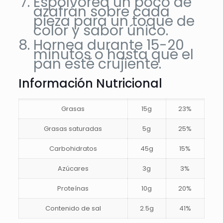
Espolvorea un poco de
azafrán sobre cada
pieza para un toque de
color y sabor único.
Hornea durante 15-20
minutos o hasta que el
pan esté crujiente.
Información Nutricional
Grasas
15g
23%
Grasas saturadas
5g
25%
Carbohidratos
45g
15%
Azúcares
3g
3%
Proteínas
10g
20%
Contenido de sal
2.5g
41%