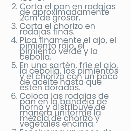
Corta el pan en rodajas
de aproximadamente
2cm de grosor.
Corta el chorizo en
rodajas finas.
Pica finamente el ajo, el
pimiento rojo, el
pimiento verde y la
cebolla.
En una sartén, fríe el ajo,
la cebolla, los pimientos
y el chorizo con un poco
de aceite hasta que
estén dorados.
Coloca las rodajas de
pan en la bandeja de
horno y distribuye de
manera uniforme la
mezcla de chorizo y
vegetales encima.