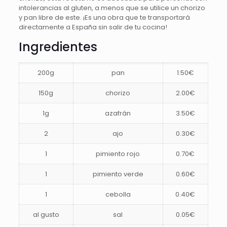
intolerancias al gluten, a menos que se utilice un chorizo
y pan libre de este. ¡Es una obra que te transportará
directamente a España sin salir de tu cocina!
Ingredientes
200g
pan
1.50€
150g
chorizo
2.00€
1g
azafrán
3.50€
2
ajo
0.30€
1
pimiento rojo
0.70€
1
pimiento verde
0.60€
1
cebolla
0.40€
al gusto
sal
0.05€