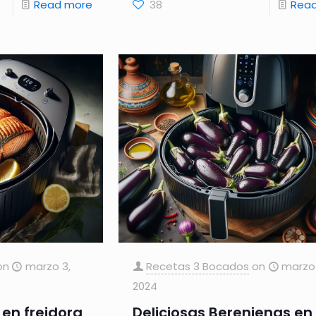
Read more
38
Rea
on
marzo 3,
Recetas 3 Bocados
on
marzo 
2024
en freidora
Deliciosas Berenjenas en