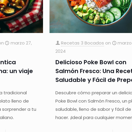
on
marzo 27,
Recetas 3 Bocados
on
marzo 
2024
ntica
Delicioso Poke Bowl con
a: un viaje
Salmón Fresco: Una Rece
Saludable y Fácil de Prep
 tradicional
Descubre cómo preparar un delici
plato lleno de
Poke Bowl con Salmón Fresco, un p
a sorprender a tu
saludable, lleno de sabor y fácil de
aliano.
hacer. ¡Ideal para cualquier mome