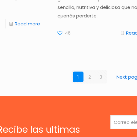
sencilla, nutritiva y deliciosa que n
querrás perderte.
Read more
46
Rea
1
2
3
Next pa
Recibe las ultimas