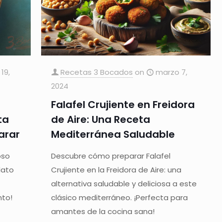
19,
Recetas 3 Bocados
on
marzo 7,
2024
Falafel Crujiente en Freidora
ta
de Aire: Una Receta
arar
Mediterránea Saludable
oso
Descubre cómo preparar Falafel
lato
Crujiente en la Freidora de Aire: una
alternativa saludable y deliciosa a este
nto!
clásico mediterráneo. ¡Perfecta para
amantes de la cocina sana!