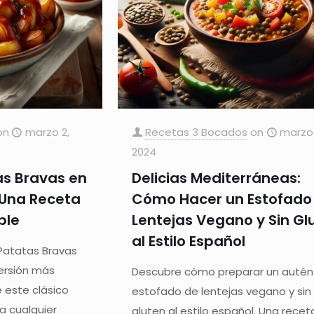
on
marzo 2,
Recetas 3 Bocados
on
marzo 
2024
as Bravas en
Delicias Mediterráneas:
: Una Receta
Cómo Hacer un Estofado
ble
Lentejas Vegano y Sin Gl
al Estilo Español
Patatas Bravas
versión más
Descubre cómo preparar un autén
e este clásico
estofado de lentejas vegano y sin
a cualquier
gluten al estilo español. Una recet