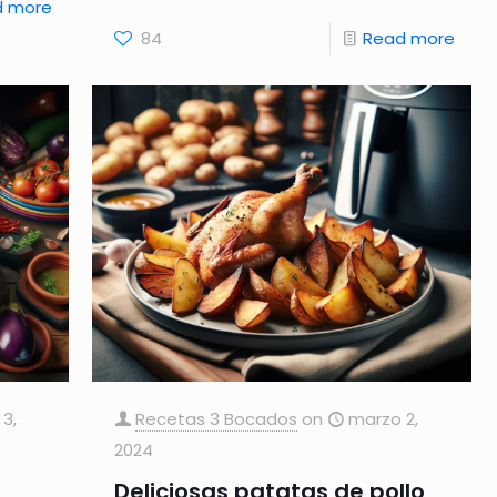
d more
84
Read more
3,
Recetas 3 Bocados
on
marzo 2,
2024
Deliciosas patatas de pollo