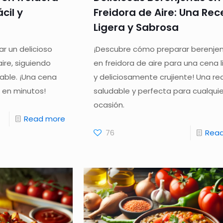
cil y
Freidora de Aire: Una Rec
Ligera y Sabrosa
r un delicioso
¡Descubre cómo preparar berenje
ire, siguiendo
en freidora de aire para una cena l
dable. ¡Una cena
y deliciosamente crujiente! Una re
 en minutos!
saludable y perfecta para cualquie
ocasión.
Read more
76
Rea