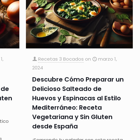
1,
Recetas 3 Bocados
on
marzo 1,
2024
Descubre Cómo Preparar un
 de
Delicioso Salteado de
uten
Huevos y Espinacas al Estilo
Mediterráneo: Receta
Vegetariana y Sin Gluten
tico
desde España
a
¡Sorprende tu paladar con esta receta