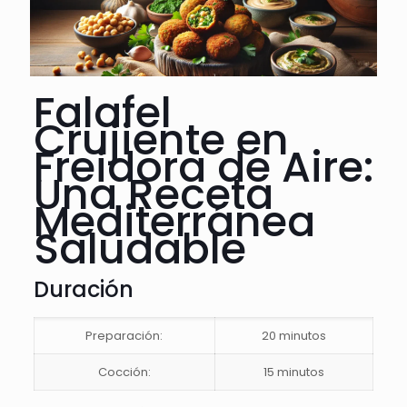
Falafel
Crujiente en
Freidora de Aire:
Una Receta
Mediterránea
Saludable
Duración
Preparación:
20 minutos
Cocción:
15 minutos