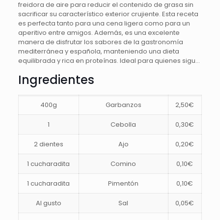
freidora de aire para reducir el contenido de grasa sin
sacrificar su característico exterior crujiente. Esta receta
es perfecta tanto para una cena ligera como para un
aperitivo entre amigos. Además, es una excelente
manera de disfrutar los sabores de la gastronomía
mediterránea y española, manteniendo una dieta
equilibrada y rica en proteínas. Ideal para quienes sigu…
Ingredientes
400g
Garbanzos
2,50€
1
Cebolla
0,30€
2 dientes
Ajo
0,20€
1 cucharadita
Comino
0,10€
1 cucharadita
Pimentón
0,10€
Al gusto
Sal
0,05€