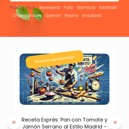
Prueba esto:
Berenjena
Pollo
Gambas
Estofado
Champiñones
Salmón
Pepino
Ensalada
Recetas destacadas
Receta Exprés: Pan con Tomate y
Jamón Serrano al Estilo Madrid –