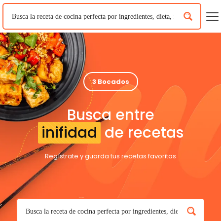
3 Bocados
Busca entre
inifidad
de recetas
Regístrate y guarda tus recetas favoritas