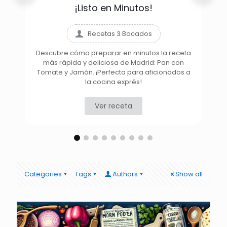
¡Listo en Minutos!
Recetas 3 Bocados
Descubre cómo preparar en minutos la receta
más rápida y deliciosa de Madrid: Pan con
D
Tomate y Jamón. ¡Perfecta para aficionados a
la cocina exprés!
Ver receta
Categories
Tags
Authors
Show all