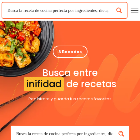
3 Bocados
Busca entre
inifidad
de recetas
Regístrate y guarda tus recetas favoritas