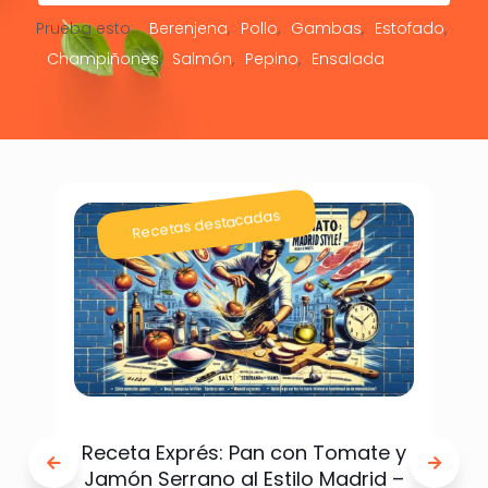
Prueba esto:
Berenjena
Pollo
Gambas
Estofado
Champiñones
Salmón
Pepino
Ensalada
Recetas destacadas
Receta Exprés: Pan con Tomate y
Jamón Serrano al Estilo Madrid –