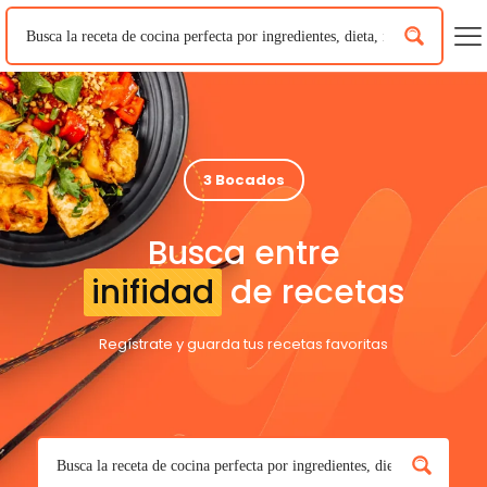
3 Bocados
Busca entre
inifidad
de recetas
Regístrate y guarda tus recetas favoritas