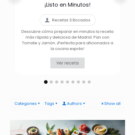
¡Listo en Minutos!
Recetas 3 Bocados
Descubre cómo preparar en minutos la receta
más rápida y deliciosa de Madrid: Pan con
D
Tomate y Jamón. ¡Perfecta para aficionados a
la cocina exprés!
Ver receta
Categories
Tags
Authors
Show all