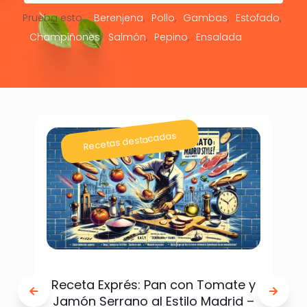
Prueba esto:
Berenjena
Pollo
Gambas
Estofado
Champiñones
Salmón
Pepino
Ensalada
Recetas destacadas
Receta Exprés: Pan con Tomate y
Jamón Serrano al Estilo Madrid –