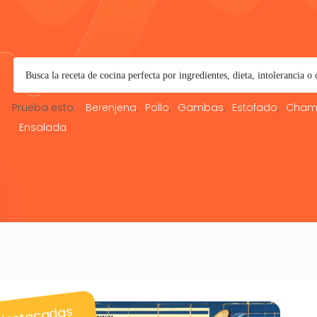
Prueba esto:
Berenjena
Pollo
Gambas
Estofado
Cham
Ensalada