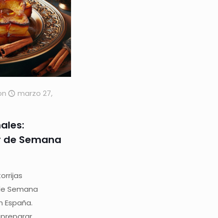
on
marzo 27,
nales:
r de Semana
rrijas
e de Semana
n España.
e preparar.