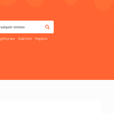
piñones
Salmón
Pepino