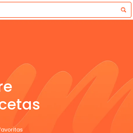
re
cetas
favoritas