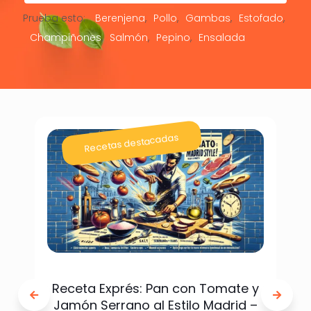
Prueba esto:
Berenjena
Pollo
Gambas
Estofado
Champiñones
Salmón
Pepino
Ensalada
Recetas destacadas
Receta Exprés: Pan con Tomate y
Jamón Serrano al Estilo Madrid –