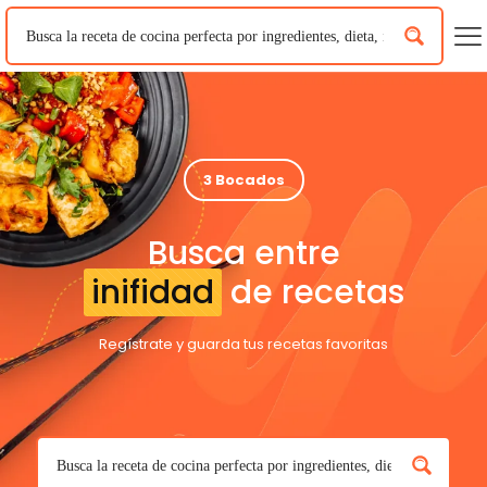
3 Bocados
Busca entre
inifidad
de recetas
Regístrate y guarda tus recetas favoritas