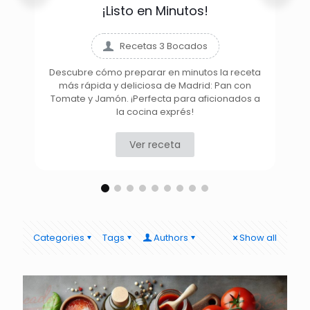
¡Listo en Minutos!
Recetas 3 Bocados
Descubre cómo preparar en minutos la receta
más rápida y deliciosa de Madrid: Pan con
D
Tomate y Jamón. ¡Perfecta para aficionados a
la cocina exprés!
Ver receta
Categories
Tags
Authors
Show all