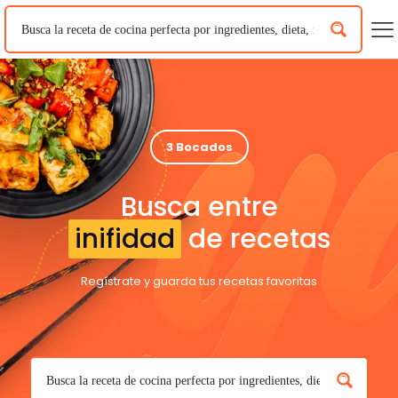
3 Bocados
Busca entre
inifidad
de recetas
Regístrate y guarda tus recetas favoritas