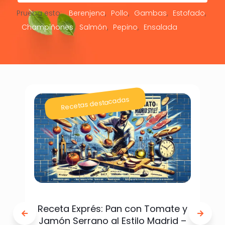
Prueba esto:
Berenjena
Pollo
Gambas
Estofado
Champiñones
Salmón
Pepino
Ensalada
Recetas destacadas
Receta Exprés: Pan con Tomate y
Jamón Serrano al Estilo Madrid –