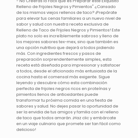
- No Creerás lo Fácil que es Preparar este Exquisito
Relleno de Frijoles Negros y Pimientos" ¿Cansado
de los mismos viejos rellenos de taco? ¡Prepárate
para elevar tus cenas familiares a un nuevo nivel de
sabor y salud con nuestra receta exclusiva de
Relleno de Taco de Frijoles Negros y Pimientos! Este
plato no solo es increíblemente sabroso y lleno de
los mejores sabores tex-mex, sino que también es
una opción nutritiva que dejará a todos pidiendo
más. Con ingredientes frescos y pasos de
preparación sorprendentemente simples, esta
receta está diseñada para impresionar y satisfacer
a todos, desde el aficionado más entusiasta de la
cocina hasta el comensal más exigente. Sigue
leyendo y descubre cómo esta combinación
perfecta de frijoles negros ricos en proteínas y
pimientos llenos de antioxidantes puede
transformar tu próxima comida en una fiesta de
sabores y salud. No dejes pasar la oportunidad de
ser la envidia de tus amigos y familia con el relleno
de taco que todos amarán. ¡Haz clic y embárcate
en un viaje culinario que promete ser tan fácil como
delicioso!