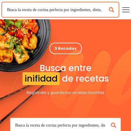
3 Bocados
Busca entre
inifidad
de recetas
Regístrate y guarda tus recetas favoritas