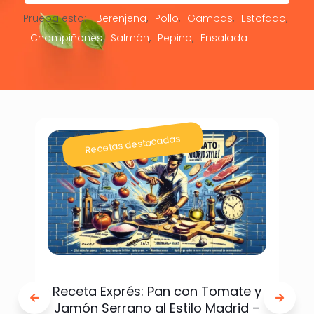
Prueba esto:
Berenjena
Pollo
Gambas
Estofado
Champiñones
Salmón
Pepino
Ensalada
Recetas destacadas
Receta Exprés: Pan con Tomate y
Jamón Serrano al Estilo Madrid –