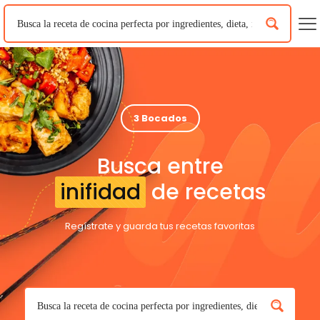
3 Bocados
Busca entre
inifidad
de recetas
Regístrate y guarda tus recetas favoritas