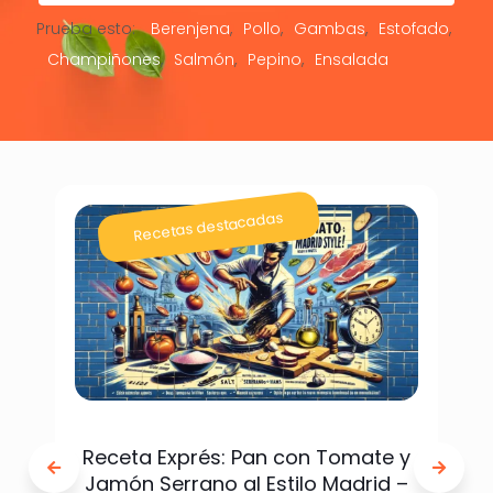
Prueba esto:
Berenjena
Pollo
Gambas
Estofado
Champiñones
Salmón
Pepino
Ensalada
Recetas destacadas
Receta Exprés: Pan con Tomate y
Jamón Serrano al Estilo Madrid –