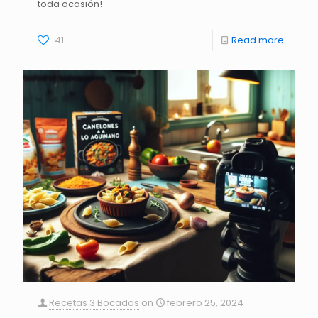
toda ocasión!
41
Read more
Recetas 3 Bocados
on
febrero 25, 2024