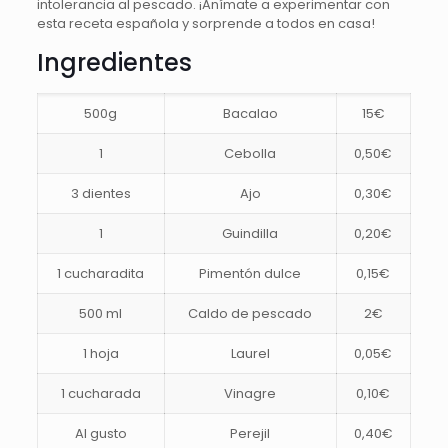
intolerancia al pescado. ¡Anímate a experimentar con
esta receta española y sorprende a todos en casa!
Ingredientes
500g
Bacalao
15€
1
Cebolla
0,50€
3 dientes
Ajo
0,30€
1
Guindilla
0,20€
1 cucharadita
Pimentón dulce
0,15€
500 ml
Caldo de pescado
2€
1 hoja
Laurel
0,05€
1 cucharada
Vinagre
0,10€
Al gusto
Perejil
0,40€