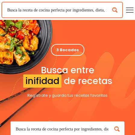
3 Bocados
Busca entre
inifidad
de recetas
Regístrate y guarda tus recetas favoritas