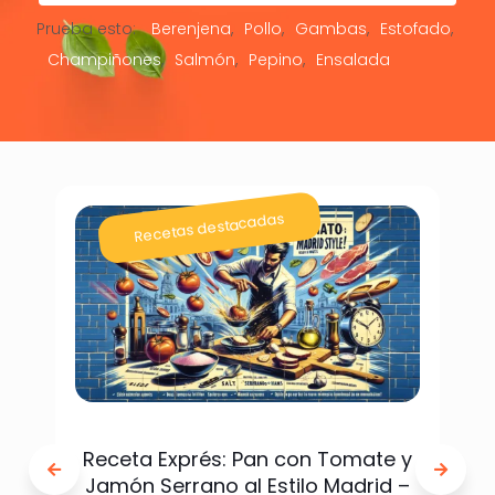
Prueba esto:
Berenjena
Pollo
Gambas
Estofado
Champiñones
Salmón
Pepino
Ensalada
Recetas destacadas
Receta Exprés: Pan con Tomate y
Jamón Serrano al Estilo Madrid –