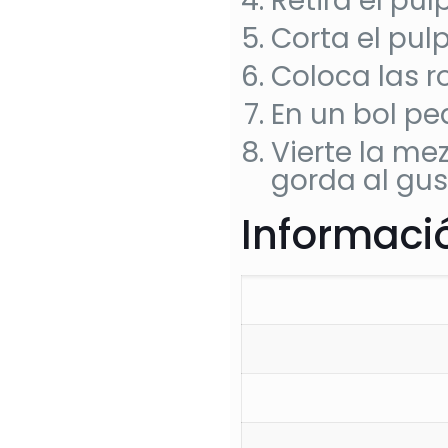
Retira el pu
Corta el pul
Coloca las r
En un bol pe
Vierte la me
gorda al gus
Informació