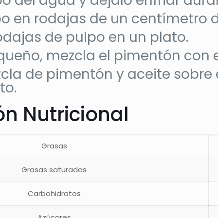
lpo del agua y déjalo enfriar dur
po en rodajas de un centímetro d
odajas de pulpo en un plato.
queño, mezcla el pimentón con el
zcla de pimentón y aceite sobre 
to.
n Nutricional
Grasas
Grasas saturadas
Carbohidratos
Azúcares