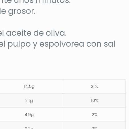
ante unos minutos.
e grosor.
 aceite de oliva.
el pulpo y espolvorea con sal
14.5g
21%
2.1g
10%
4.9g
2%
0.2g
0%