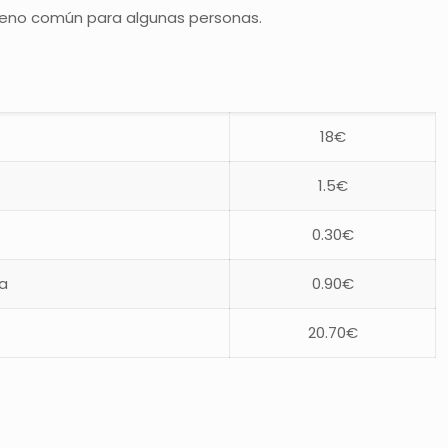
érgeno común para algunas personas.
18€
1.5€
0.30€
ra
0.90€
20.70€