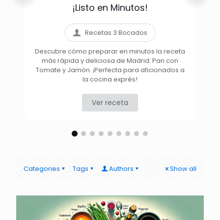
¡Listo en Minutos!
Recetas 3 Bocados
Descubre cómo preparar en minutos la receta
más rápida y deliciosa de Madrid: Pan con
D
Tomate y Jamón. ¡Perfecta para aficionados a
la cocina exprés!
Ver receta
Categories
Tags
Authors
Show all