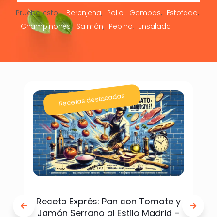
Prueba esto:
Berenjena
Pollo
Gambas
Estofado
Champiñones
Salmón
Pepino
Ensalada
Recetas destacadas
Receta Exprés: Pan con Tomate y
Jamón Serrano al Estilo Madrid –