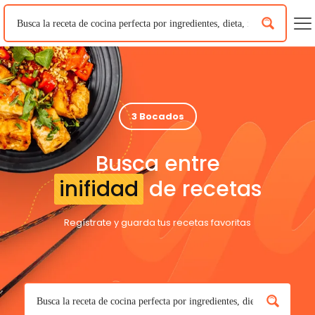
3 Bocados
Busca entre
inifidad
de recetas
Regístrate y guarda tus recetas favoritas