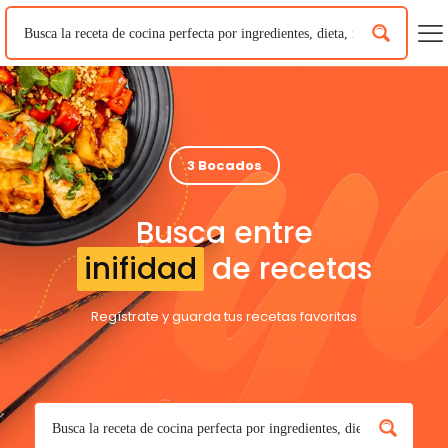
3 Bocados
Busca entre
inifidad
de recetas
Regístrate y guarda tus recetas favoritas