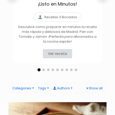
¡Listo en Minutos!
Recetas 3 Bocados
Descubre cómo preparar en minutos la receta
más rápida y deliciosa de Madrid: Pan con
D
Tomate y Jamón. ¡Perfecta para aficionados a
la cocina exprés!
Ver receta
Categories
Tags
Authors
Show all