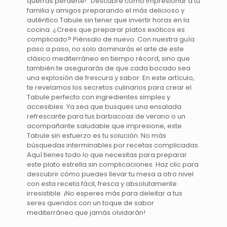
querrás perderte!" Descubre cómo impresionar a tu
familia y amigos preparando el más delicioso y
auténtico Tabule sin tener que invertir horas en la
cocina. ¿Crees que preparar platos exóticos es
complicado? Piénsalo de nuevo. Con nuestra guía
paso a paso, no solo dominarás el arte de este
clásico mediterráneo en tiempo récord, sino que
también te asegurarás de que cada bocado sea
una explosión de frescura y sabor. En este artículo,
te revelamos los secretos culinarios para crear el
Tabule perfecto con ingredientes simples y
accesibles. Ya sea que busques una ensalada
refrescante para tus barbacoas de verano o un
acompañante saludable que impresione, este
Tabule sin esfuerzo es tu solución. No más
búsquedas interminables por recetas complicadas.
Aquí tienes todo lo que necesitas para preparar
este plato estrella sin complicaciones. Haz clic para
descubrir cómo puedes llevar tu mesa a otro nivel
con esta receta fácil, fresca y absolutamente
irresistible. ¡No esperes más para deleitar a tus
seres queridos con un toque de sabor
mediterráneo que jamás olvidarán!