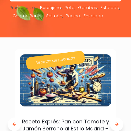
Prueba esto:
Berenjena
Pollo
Gambas
Estofado
Champiñones
Salmón
Pepino
Ensalada
Recetas destacadas
Receta Exprés: Pan con Tomate y
Jamón Serrano al Estilo Madrid –