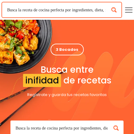
3 Bocados
Busca entre
inifidad
de recetas
Regístrate y guarda tus recetas favoritas