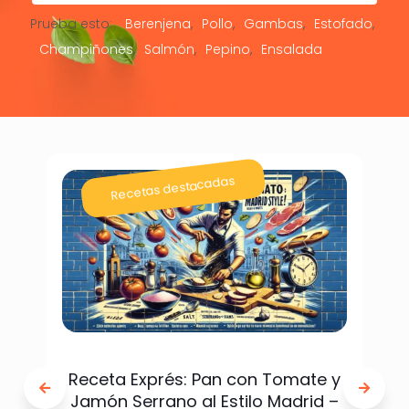
Prueba esto:
Berenjena
Pollo
Gambas
Estofado
Champiñones
Salmón
Pepino
Ensalada
Recetas destacadas
Receta Exprés: Pan con Tomate y
Jamón Serrano al Estilo Madrid –