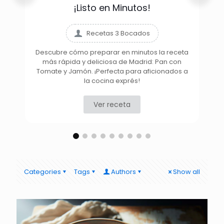
¡Listo en Minutos!
Recetas 3 Bocados
Descubre cómo preparar en minutos la receta
más rápida y deliciosa de Madrid: Pan con
D
Tomate y Jamón. ¡Perfecta para aficionados a
la cocina exprés!
Ver receta
Categories
Tags
Authors
Show all