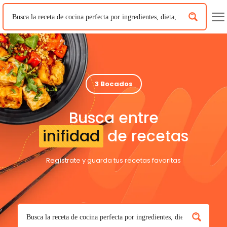
3 Bocados
Busca entre
inifidad
de recetas
Regístrate y guarda tus recetas favoritas