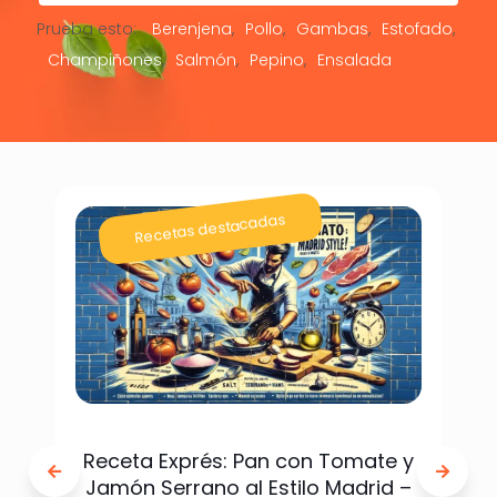
Prueba esto:
Berenjena
Pollo
Gambas
Estofado
Champiñones
Salmón
Pepino
Ensalada
Recetas destacadas
Receta Exprés: Pan con Tomate y
Jamón Serrano al Estilo Madrid –