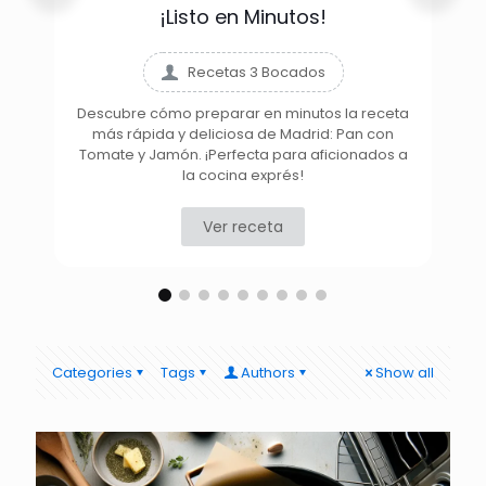
¡Listo en Minutos!
Recetas 3 Bocados
Descubre cómo preparar en minutos la receta
más rápida y deliciosa de Madrid: Pan con
D
Tomate y Jamón. ¡Perfecta para aficionados a
la cocina exprés!
Ver receta
Categories
Tags
Authors
Show all