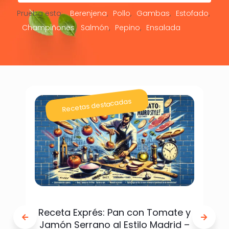
Prueba esto:
Berenjena
Pollo
Gambas
Estofado
Champiñones
Salmón
Pepino
Ensalada
Recetas destacadas
Receta Exprés: Pan con Tomate y
Jamón Serrano al Estilo Madrid –