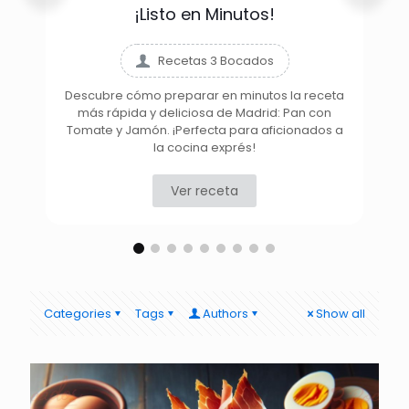
¡Listo en Minutos!
Recetas 3 Bocados
Descubre cómo preparar en minutos la receta
más rápida y deliciosa de Madrid: Pan con
D
Tomate y Jamón. ¡Perfecta para aficionados a
la cocina exprés!
Ver receta
Categories
Tags
Authors
Show all