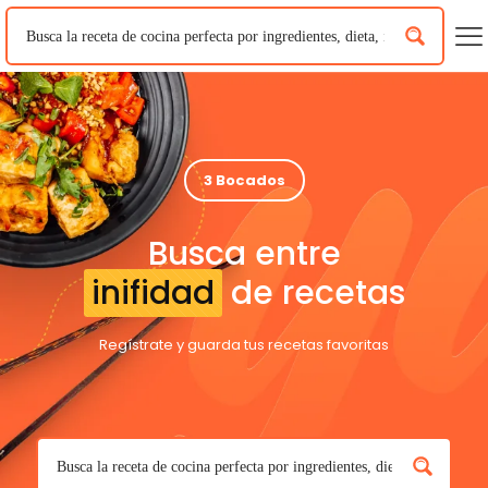
3 Bocados
Busca entre
inifidad
de recetas
Regístrate y guarda tus recetas favoritas