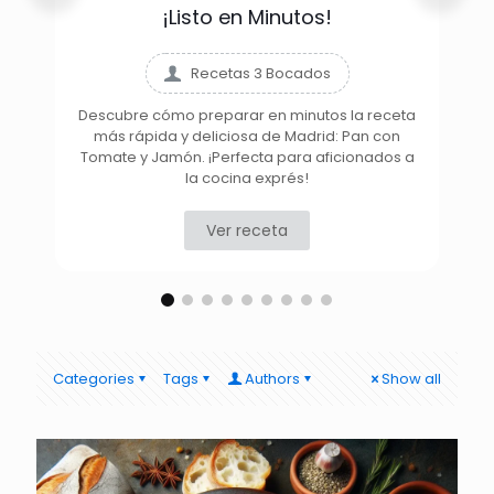
¡Listo en Minutos!
Recetas 3 Bocados
Descubre cómo preparar en minutos la receta
más rápida y deliciosa de Madrid: Pan con
D
Tomate y Jamón. ¡Perfecta para aficionados a
la cocina exprés!
Ver receta
Categories
Tags
Authors
Show all