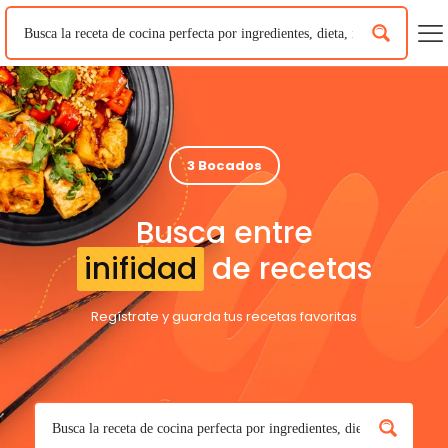
3 Bocados
Busca entre
inifidad
de recetas
Regístrate y guarda tus recetas favoritas