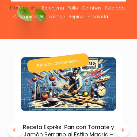
Prueba esto:
Berenjena
Pollo
Gambas
Estofado
Champiñones
Salmón
Pepino
Ensalada
Recetas destacadas
Receta Exprés: Pan con Tomate y
Jamón Serrano al Estilo Madrid –