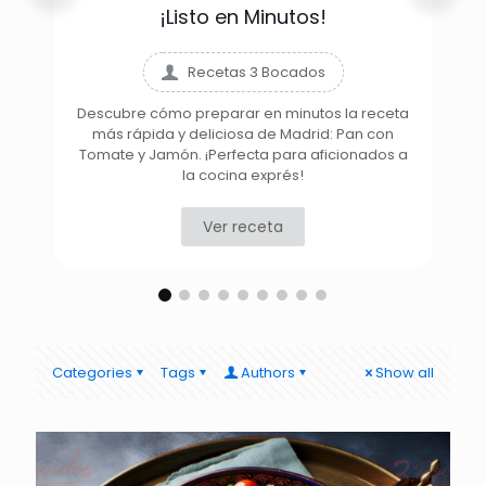
¡Listo en Minutos!
Recetas 3 Bocados
Descubre cómo preparar en minutos la receta
más rápida y deliciosa de Madrid: Pan con
D
Tomate y Jamón. ¡Perfecta para aficionados a
la cocina exprés!
Ver receta
Categories
Tags
Authors
Show all