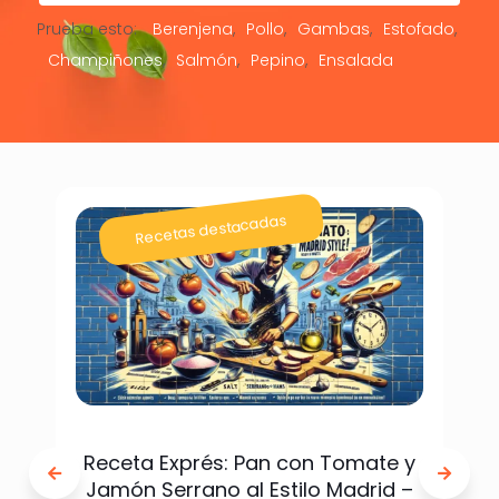
Prueba esto:
Berenjena
Pollo
Gambas
Estofado
Champiñones
Salmón
Pepino
Ensalada
Recetas destacadas
Receta Exprés: Pan con Tomate y
Jamón Serrano al Estilo Madrid –