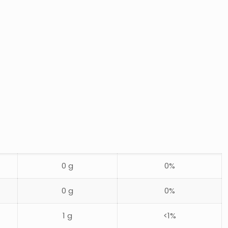
0 g
0%
0 g
0%
1 g
<1%