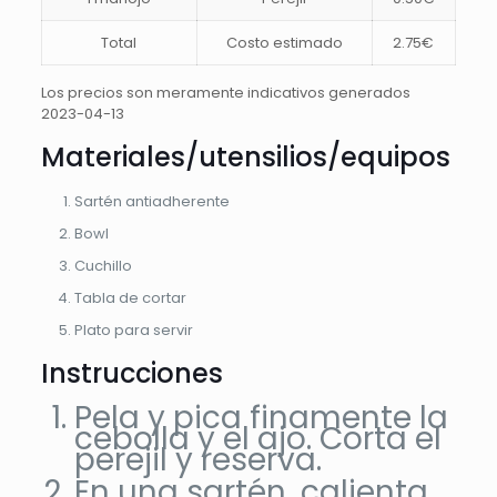
Total
Costo estimado
2.75€
Los precios son meramente indicativos generados
2023-04-13
Materiales/utensilios/equipos
Sartén antiadherente
Bowl
Cuchillo
Tabla de cortar
Plato para servir
Instrucciones
Pela y pica finamente la
cebolla y el ajo. Corta el
perejil y reserva.
En una sartén, calienta