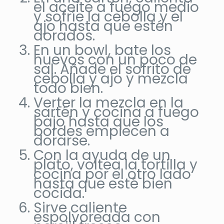
el aceite a fuego medio
y sofríe la cebolla y el
ajo hasta que estén
dorados.
En un bowl, bate los
huevos con un poco de
sal. Añade el sofrito de
cebolla y ajo y mezcla
todo bien.
Verter la mezcla en la
sartén y cocina a fuego
bajo hasta que los
bordes empiecen a
dorarse.
Con la ayuda de un
plato, voltea la tortilla y
cocina por el otro lado
hasta que esté bien
cocida.
Sirve caliente
espolvoreada con