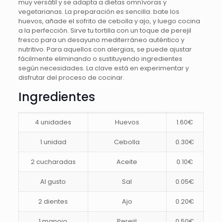
muy versátil y se adapta a dietas omnívoras y
vegetarianas. La preparación es sencilla: bate los
huevos, añade el sofrito de cebolla y ajo, y luego cocina
a la perfección. Sirve tu tortilla con un toque de perejil
fresco para un desayuno mediterráneo auténtico y
nutritivo. Para aquellos con alergias, se puede ajustar
fácilmente eliminando o sustituyendo ingredientes
según necesidades. La clave está en experimentar y
disfrutar del proceso de cocinar.
Ingredientes
4 unidades
Huevos
1.60€
1 unidad
Cebolla
0.30€
2 cucharadas
Aceite
0.10€
Al gusto
Sal
0.05€
2 dientes
Ajo
0.20€
1 manojo
Perejil
0.50€