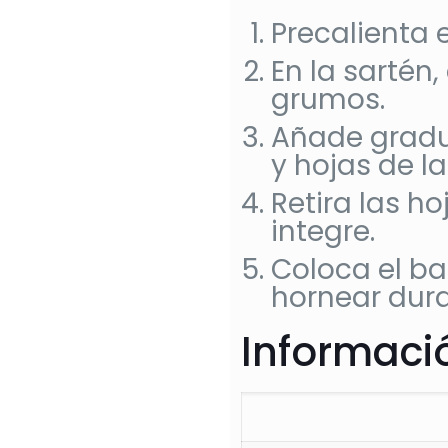
Precalienta e
En la sartén
grumos.
Añade gradua
y hojas de l
Retira las h
integre.
Coloca el ba
hornear dur
Informació