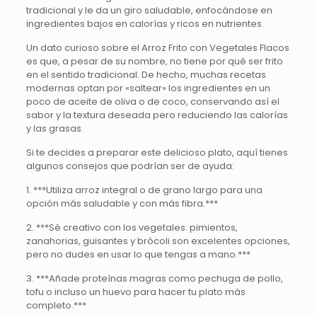
tradicional y le da un giro saludable, enfocándose en
ingredientes bajos en calorías y ricos en nutrientes.
Un dato curioso sobre el Arroz Frito con Vegetales Flacos
es que, a pesar de su nombre, no tiene por qué ser frito
en el sentido tradicional. De hecho, muchas recetas
modernas optan por «saltear» los ingredientes en un
poco de aceite de oliva o de coco, conservando así el
sabor y la textura deseada pero reduciendo las calorías
y las grasas.
Si te decides a preparar este delicioso plato, aquí tienes
algunos consejos que podrían ser de ayuda:
1. ***Utiliza arroz integral o de grano largo para una
opción más saludable y con más fibra.***
2. ***Sé creativo con los vegetales: pimientos,
zanahorias, guisantes y brócoli son excelentes opciones,
pero no dudes en usar lo que tengas a mano.***
3. ***Añade proteínas magras como pechuga de pollo,
tofu o incluso un huevo para hacer tu plato más
completo.***