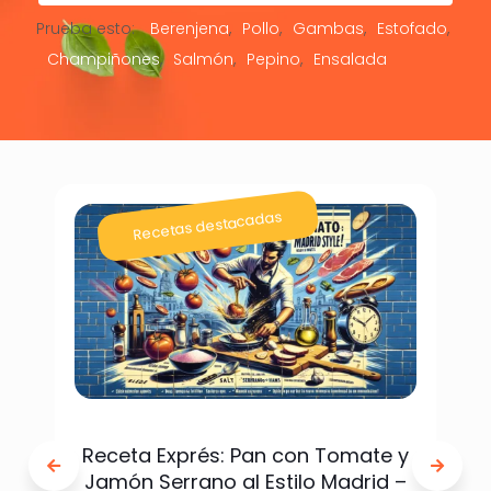
Prueba esto:
Berenjena
Pollo
Gambas
Estofado
Champiñones
Salmón
Pepino
Ensalada
Recetas destacadas
Receta Exprés: Pan con Tomate y
Jamón Serrano al Estilo Madrid –