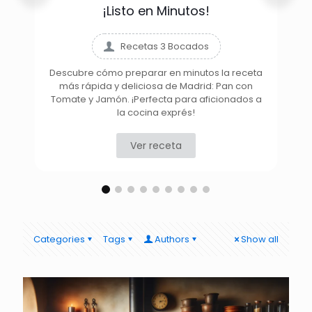
¡Listo en Minutos!
Recetas 3 Bocados
Descubre cómo preparar en minutos la receta
más rápida y deliciosa de Madrid: Pan con
D
Tomate y Jamón. ¡Perfecta para aficionados a
la cocina exprés!
Ver receta
Categories
Tags
Authors
Show all