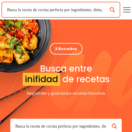
3 Bocados
Busca entre
inifidad
de recetas
Regístrate y guarda tus recetas favoritas