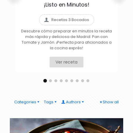
¡Listo en Minutos!
Recetas 3 Bocados
Descubre cómo preparar en minutos la receta
más rápida y deliciosa de Madrid: Pan con
D
Tomate y Jamón. ¡Perfecta para aficionados a
la cocina exprés!
Ver receta
Categories
Tags
Authors
Show all