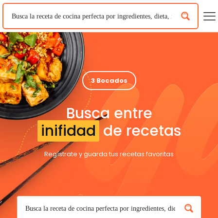
3 Bocados
Busca entre
inifidad
de recetas
Regístrate y guarda tus recetas favoritas