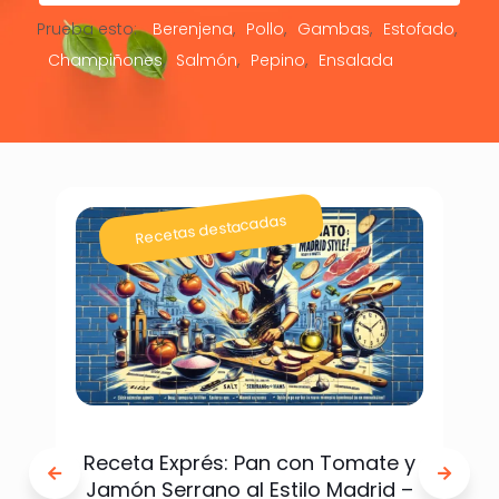
Prueba esto:
Berenjena
Pollo
Gambas
Estofado
Champiñones
Salmón
Pepino
Ensalada
Recetas destacadas
Receta Exprés: Pan con Tomate y
Jamón Serrano al Estilo Madrid –