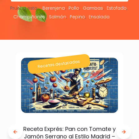
Prueba esto:
Berenjena
Pollo
Gambas
Estofado
Champiñones
Salmón
Pepino
Ensalada
Recetas destacadas
Receta Exprés: Pan con Tomate y
Jamón Serrano al Estilo Madrid –