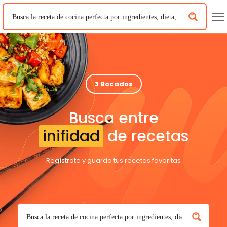
3 Bocados
Busca entre
inifidad
de recetas
Regístrate y guarda tus recetas favoritas