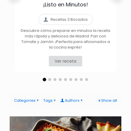
¡Listo en Minutos!
Recetas 3 Bocados
Descubre cómo preparar en minutos la receta
más rápida y deliciosa de Madrid: Pan con
D
Tomate y Jamón. ¡Perfecta para aficionados a
la cocina exprés!
Ver receta
Categories
Tags
Authors
Show all