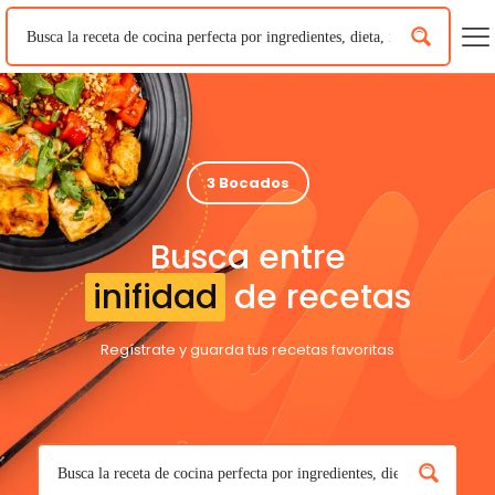
3 Bocados
Busca entre
inifidad
de recetas
Regístrate y guarda tus recetas favoritas