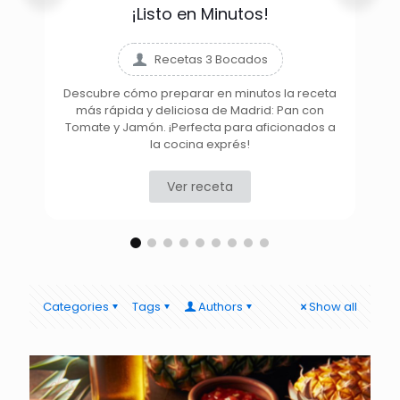
¡Listo en Minutos!
Recetas 3 Bocados
Descubre cómo preparar en minutos la receta
más rápida y deliciosa de Madrid: Pan con
D
Tomate y Jamón. ¡Perfecta para aficionados a
la cocina exprés!
Ver receta
Categories
Tags
Authors
Show all