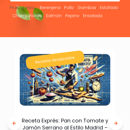
Prueba esto:
Berenjena
Pollo
Gambas
Estofado
Champiñones
Salmón
Pepino
Ensalada
Recetas destacadas
Receta Exprés: Pan con Tomate y
Jamón Serrano al Estilo Madrid –