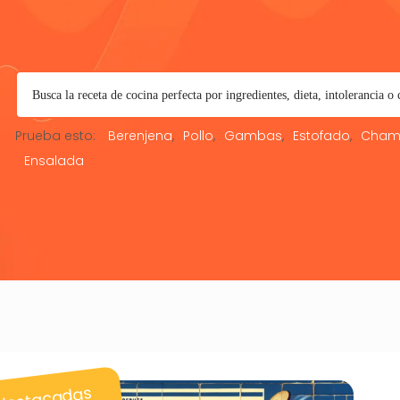
Prueba esto:
Berenjena
Pollo
Gambas
Estofado
Cham
Ensalada