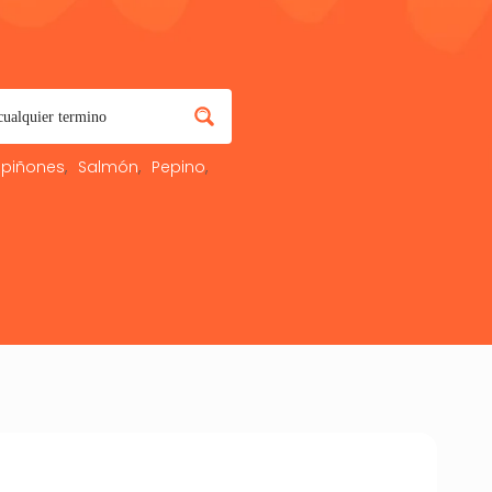
piñones
Salmón
Pepino