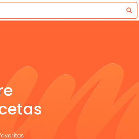
re
cetas
favoritas