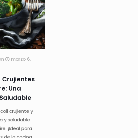
on
marzo 6,
i Crujientes
re: Una
 Saludable
oli crujiente y
a y saludable
re. ¡Ideal para
s de la cocina