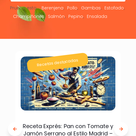
Prueba esto:
Berenjena
Pollo
Gambas
Estofado
Champiñones
Salmón
Pepino
Ensalada
Recetas destacadas
Receta Exprés: Pan con Tomate y
Jamón Serrano al Estilo Madrid –