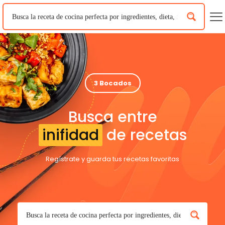
3 Bocados
Busca entre
inifidad
de recetas
Regístrate y guarda tus recetas favoritas