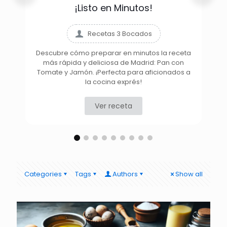
¡Listo en Minutos!
Recetas 3 Bocados
Descubre cómo preparar en minutos la receta
más rápida y deliciosa de Madrid: Pan con
D
Tomate y Jamón. ¡Perfecta para aficionados a
la cocina exprés!
Ver receta
Categories
Tags
Authors
Show all