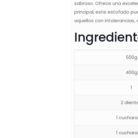
sabroso. Ofrece una excele
principal, este estofado 
aquellos con intolerancias,
Ingredien
500g
400g
1
2 dient
1 cuchara
1 cuchara