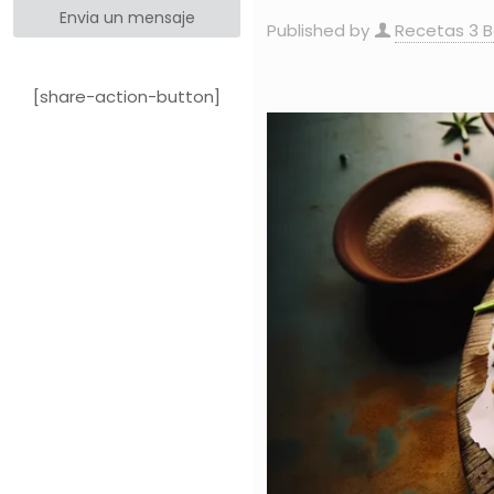
Envia un mensaje
Published by
Recetas 3 
[share-action-button]