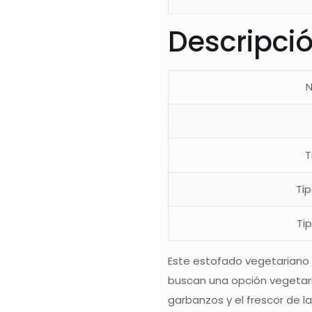
Descripci
N
T
Ti
Ti
Este estofado vegetariano 
buscan una opción vegetari
garbanzos y el frescor de la