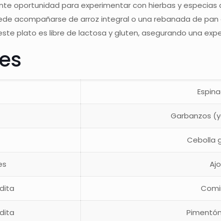
nte oportunidad para experimentar con hierbas y especias 
puede acompañarse de arroz integral o una rebanada de pa
 este plato es libre de lactosa y gluten, asegurando una exp
tes
Espin
Garbanzos (y
Cebolla 
es
Aj
dita
Comi
dita
Pimentón