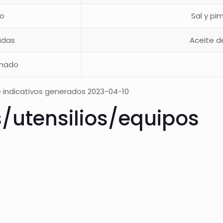
to
Sal y pi
adas
Aceite de
imado
 indicativos generados 2023-04-10
s/utensilios/equipos