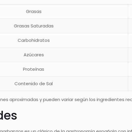
Grasas
Grasas Saturadas
Carbohidratos
Azúcares
Proteínas
Contenido de Sal
nes aproximadas y pueden variar según los ingredientes real
des
garbanzos es un clásico de la gastronomía española con influe