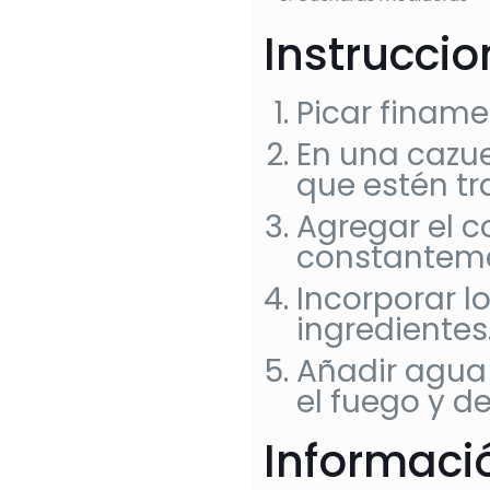
Instrucci
Picar finamen
En una cazuel
que estén tr
Agregar el c
constanteme
Incorporar l
ingredientes
Añadir agua h
el fuego y d
Informació