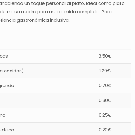
añadiendo un toque personal al plato. Ideal como plato
n de masa madre para una comida completa. Para
eriencia gastronómica inclusiva.
acas
3.50€
a cocidos)
1.20€
grande
0.70€
o
0.30€
no
0.25€
 dulce
0.20€