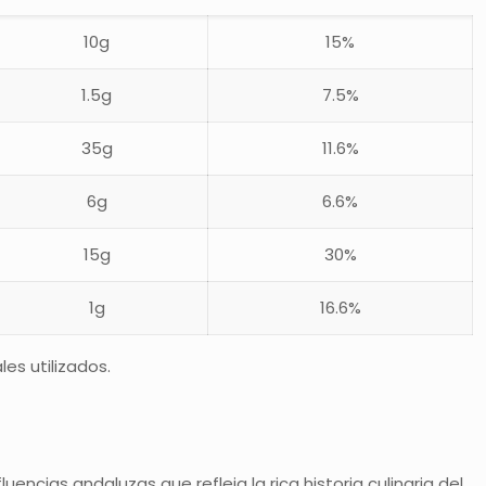
10g
15%
1.5g
7.5%
35g
11.6%
6g
6.6%
15g
30%
1g
16.6%
es utilizados.
ncias andaluzas que refleja la rica historia culinaria del