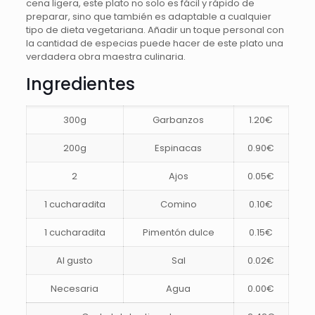
cena ligera, este plato no solo es fácil y rápido de
preparar, sino que también es adaptable a cualquier
tipo de dieta vegetariana. Añadir un toque personal con
la cantidad de especias puede hacer de este plato una
verdadera obra maestra culinaria.
Ingredientes
300g
Garbanzos
1.20€
200g
Espinacas
0.90€
2
Ajos
0.05€
1 cucharadita
Comino
0.10€
1 cucharadita
Pimentón dulce
0.15€
Al gusto
Sal
0.02€
Necesaria
Agua
0.00€