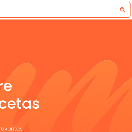
re
cetas
favoritas