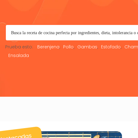
Prueba esto:
Berenjena
Pollo
Gambas
Estofado
Cham
Ensalada