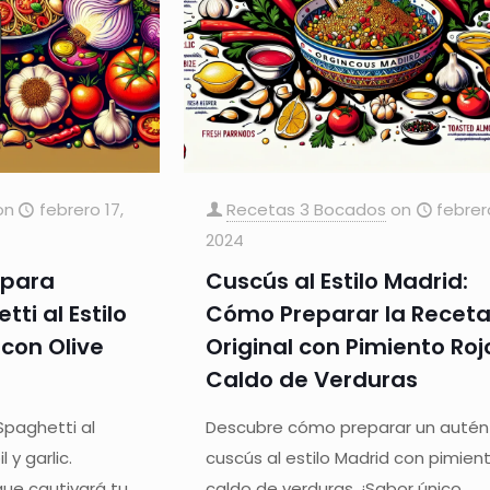
on
febrero 17,
Recetas 3 Bocados
on
febrer
2024
 para
Cuscús al Estilo Madrid:
ti al Estilo
Cómo Preparar la Recet
con Olive
Original con Pimiento Roj
Caldo de Verduras
paghetti al
Descubre cómo preparar un autén
l y garlic.
cuscús al estilo Madrid con pimien
 que cautivará tu
caldo de verduras. ¡Sabor único