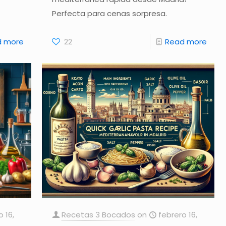
Perfecta para cenas sorpresa.
d more
22
Read more
o 16,
Recetas 3 Bocados
on
febrero 16,