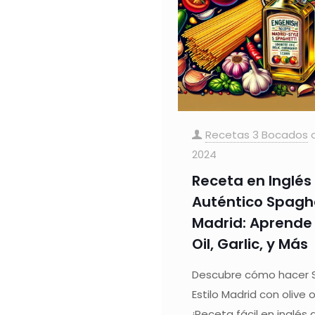
Recetas 3 Bocados
2024
Receta en Inglés
Auténtico Spaghet
Madrid: Aprende 
Oil, Garlic, y Más
Descubre cómo hacer S
Estilo Madrid con olive oi
¡Receta fácil en inglés