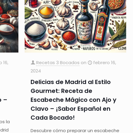
o 16,
Recetas 3 Bocados
on
febrero 16,
2024
Delicias de Madrid al Estilo
Gourmet: Receta de
o –
Escabeche Mágico con Ajo y
Clavo – ¡Sabor Español en
Cada Bocado!
os la
drid
Descubre cómo preparar un escabeche