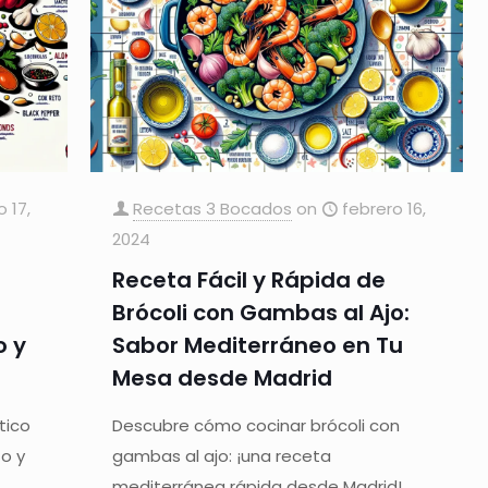
o 17,
Recetas 3 Bocados
on
febrero 16,
2024
Receta Fácil y Rápida de
a
Brócoli con Gambas al Ajo:
o y
Sabor Mediterráneo en Tu
Mesa desde Madrid
tico
Descubre cómo cocinar brócoli con
to y
gambas al ajo: ¡una receta
mediterránea rápida desde Madrid!