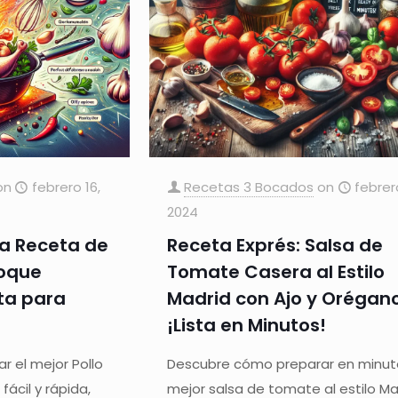
on
febrero 16,
Recetas 3 Bocados
on
febrer
2024
sa Receta de
Receta Exprés: Salsa de
Toque
Tomate Casera al Estilo
ta para
Madrid con Ajo y Orégan
¡Lista en Minutos!
 el mejor Pollo
Descubre cómo preparar en minut
fácil y rápida,
mejor salsa de tomate al estilo Ma