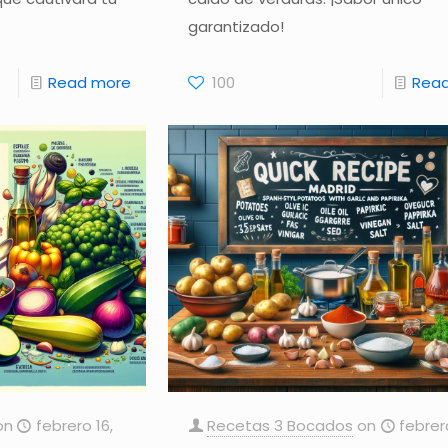
garantizado!
Read more
100
Rea
on
febrero 16,
Recetas 3 Bocados
on
febrer