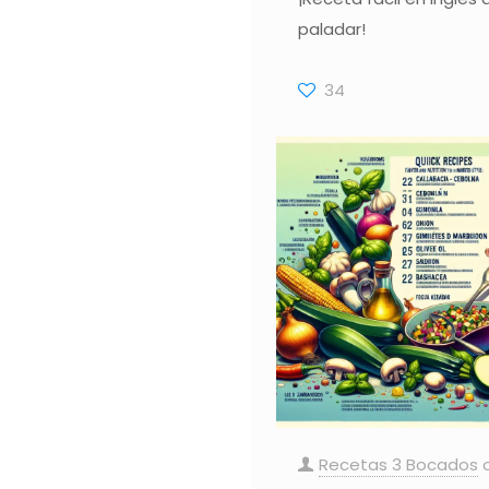
paladar!
34
Recetas 3 Bocados