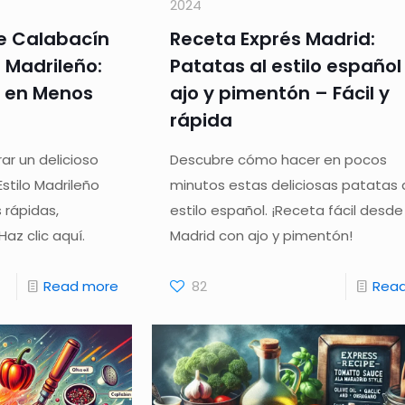
2024
e Calabacín
Receta Exprés Madrid:
o Madrileño:
Patatas al estilo español
n en Menos
ajo y pimentón – Fácil y
rápida
r un delicioso
Descubre cómo hacer en pocos
stilo Madrileño
minutos estas deliciosas patatas 
 rápidas,
estilo español. ¡Receta fácil desde
az clic aquí.
Madrid con ajo y pimentón!
Read more
82
Rea