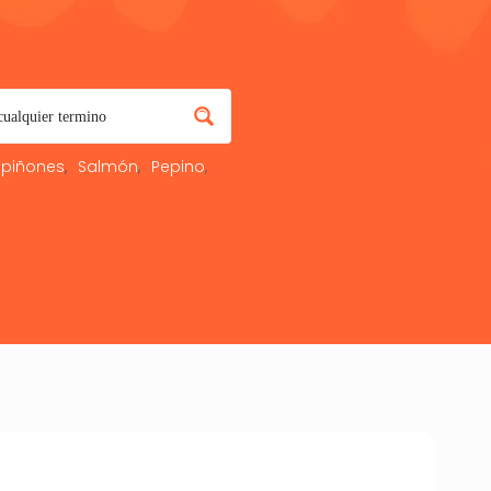
piñones
Salmón
Pepino