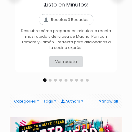
¡Listo en Minutos!
Recetas 3 Bocados
Descubre cómo preparar en minutos la receta
más rápida y deliciosa de Madrid: Pan con
D
Tomate y Jamón. ¡Perfecta para aficionados a
la cocina exprés!
Ver receta
Categories
Tags
Authors
Show all