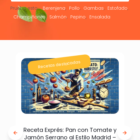
Prueba esto:
Berenjena
Pollo
Gambas
Estofado
Champiñones
Salmón
Pepino
Ensalada
Recetas destacadas
Receta Exprés: Pan con Tomate y
Jamón Serrano al Estilo Madrid –