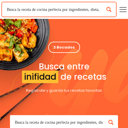
3 Bocados
Busca entre
inifidad
de recetas
Regístrate y guarda tus recetas favoritas