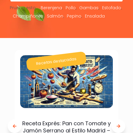
Prueba esto:
Berenjena
Pollo
Gambas
Estofado
Champiñones
Salmón
Pepino
Ensalada
Recetas destacadas
Receta Exprés: Pan con Tomate y
Jamón Serrano al Estilo Madrid –