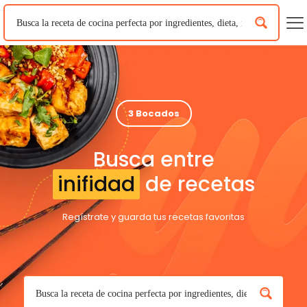
3 Bocados
Busca entre
inifidad
de recetas
Regístrate y guarda tus recetas favoritas