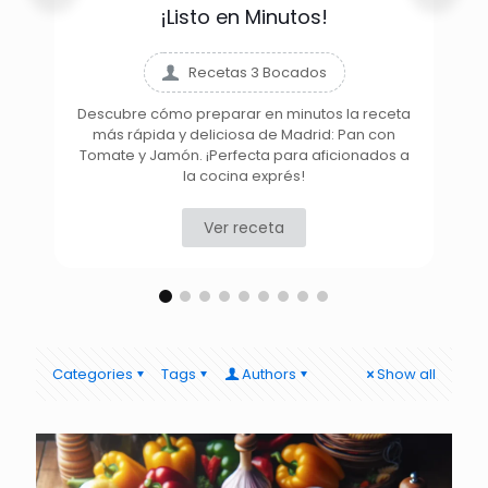
¡Listo en Minutos!
Recetas 3 Bocados
Descubre cómo preparar en minutos la receta
más rápida y deliciosa de Madrid: Pan con
D
Tomate y Jamón. ¡Perfecta para aficionados a
la cocina exprés!
Ver receta
Categories
Tags
Authors
Show all