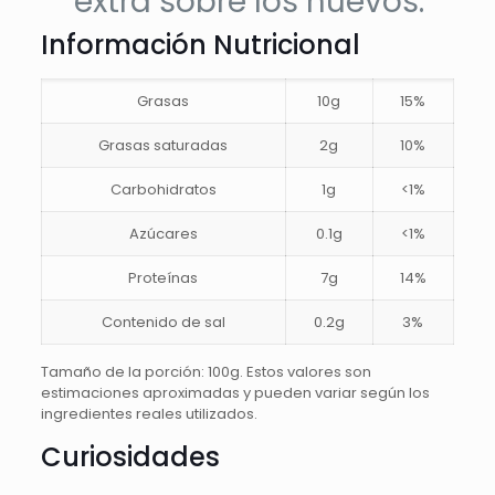
extra sobre los huevos.
Información Nutricional
Grasas
10g
15%
Grasas saturadas
2g
10%
Carbohidratos
1g
<1%
Azúcares
0.1g
<1%
Proteínas
7g
14%
Contenido de sal
0.2g
3%
Tamaño de la porción: 100g. Estos valores son
estimaciones aproximadas y pueden variar según los
ingredientes reales utilizados.
Curiosidades