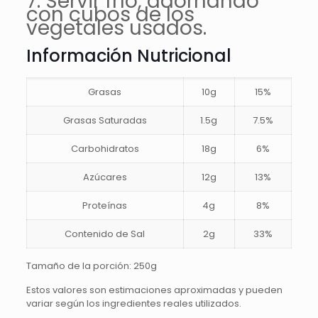
7. Servir frío, adornando
con cubos de los
vegetales usados.
Información Nutricional
Grasas
10g
15%
Grasas Saturadas
1.5g
7.5%
Carbohidratos
18g
6%
Azúcares
12g
13%
Proteínas
4g
8%
Contenido de Sal
2g
33%
Tamaño de la porción: 250g
Estos valores son estimaciones aproximadas y pueden
variar según los ingredientes reales utilizados.