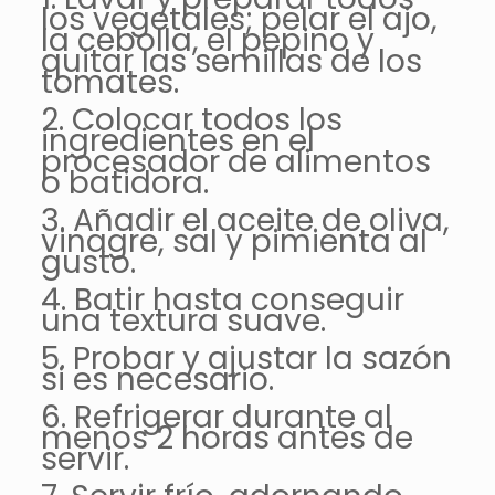
los vegetales; pelar el ajo,
la cebolla, el pepino y
quitar las semillas de los
tomates.
2. Colocar todos los
ingredientes en el
procesador de alimentos
o batidora.
3. Añadir el aceite de oliva,
vinagre, sal y pimienta al
gusto.
4. Batir hasta conseguir
una textura suave.
5. Probar y ajustar la sazón
si es necesario.
6. Refrigerar durante al
menos 2 horas antes de
servir.