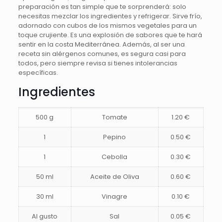
preparación es tan simple que te sorprenderá: solo
necesitas mezclar los ingredientes y refrigerar. Sirve frío,
adornado con cubos de los mismos vegetales para un
toque crujiente. Es una explosión de sabores que te hará
sentir en la costa Mediterránea. Además, al ser una
receta sin alérgenos comunes, es segura casi para
todos, pero siempre revisa si tienes intolerancias
específicas.
Ingredientes
500 g
Tomate
1.20 €
1
Pepino
0.50 €
1
Cebolla
0.30 €
50 ml
Aceite de Oliva
0.60 €
30 ml
Vinagre
0.10 €
Al gusto
Sal
0.05 €