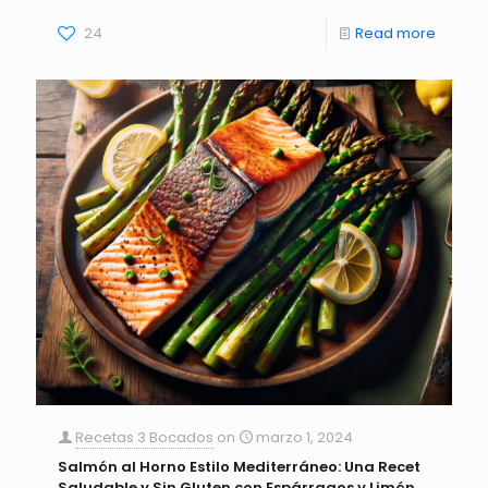
24
Read more
Recetas 3 Bocados
on
marzo 1, 2024
Salmón al Horno Estilo Mediterráneo: Una Recet
Saludable y Sin Gluten con Espárragos y Limón