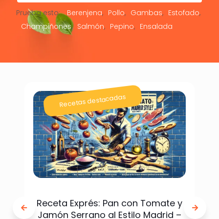
Prueba esto:
Berenjena
Pollo
Gambas
Estofado
Champiñones
Salmón
Pepino
Ensalada
Recetas destacadas
Receta Exprés: Pan con Tomate y
Jamón Serrano al Estilo Madrid –