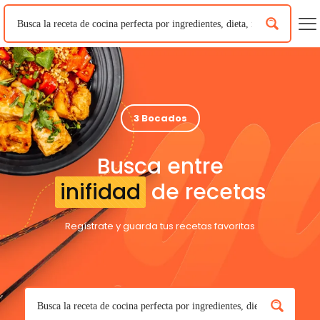
3 Bocados
Busca entre
inifidad
de recetas
Regístrate y guarda tus recetas favoritas