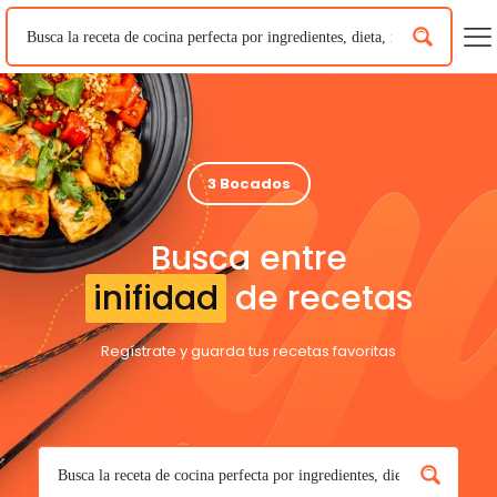
3 Bocados
Busca entre
inifidad
de recetas
Regístrate y guarda tus recetas favoritas