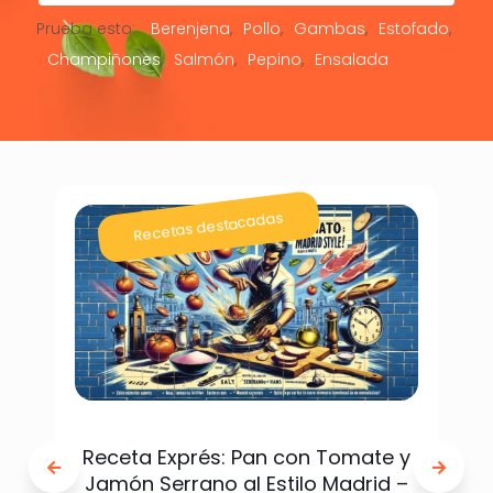
Prueba esto:
Berenjena
Pollo
Gambas
Estofado
Champiñones
Salmón
Pepino
Ensalada
Recetas destacadas
Receta Exprés: Pan con Tomate y
Jamón Serrano al Estilo Madrid –