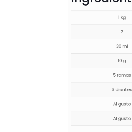
1 kg
2
30 ml
10 g
5 ramas
3 diente
Al gusto
Al gusto