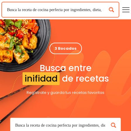
3 Bocados
Busca entre
inifidad
de recetas
Regístrate y guarda tus recetas favoritas