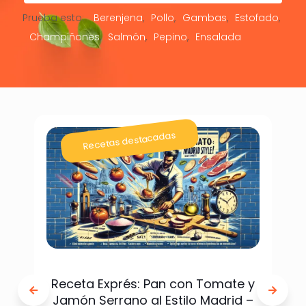
Prueba esto:
Berenjena
Pollo
Gambas
Estofado
Champiñones
Salmón
Pepino
Ensalada
Recetas destacadas
Receta Exprés: Pan con Tomate y
Jamón Serrano al Estilo Madrid –