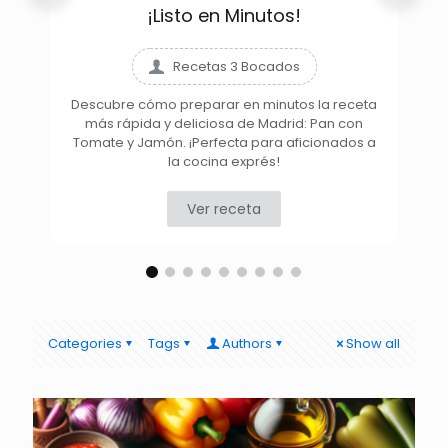
¡Listo en Minutos!
Recetas 3 Bocados
Descubre cómo preparar en minutos la receta
más rápida y deliciosa de Madrid: Pan con
D
Tomate y Jamón. ¡Perfecta para aficionados a
la cocina exprés!
Ver receta
Categories
Tags
Authors
Show all