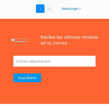
1
2
Next page
Recibe las ultimas recetas
en tu correo